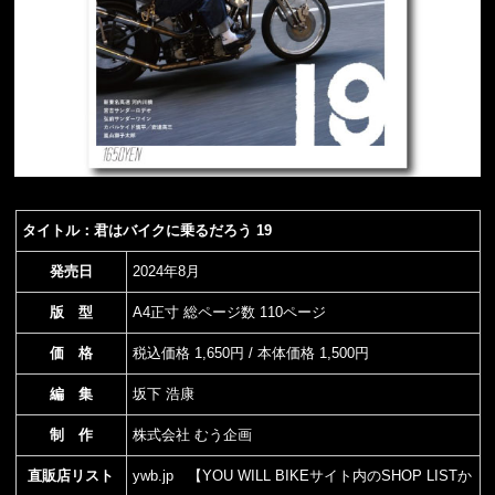
タイトル：君はバイクに乗るだろう 19
発売日
2024年8月
版 型
A4正寸 総ページ数 110ページ
価 格
税込価格 1,650円 / 本体価格 1,500円
編 集
坂下 浩康
制 作
株式会社 むう企画
直販店リスト
ywb.jp
【YOU WILL BIKEサイト内のSHOP LISTか