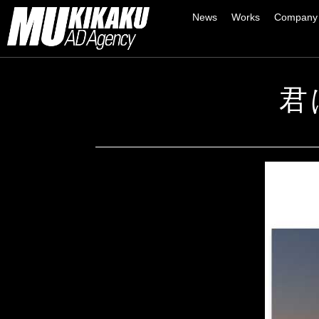
News
Works
Company
君