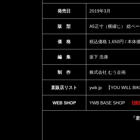
発売日
2019年3月
版 型
A5正寸（横綴じ） 総ペー
価 格
税込価格 1,650円 / 本体価
編 集
坂下 浩康
制 作
株式会社 むう企画
直販店リスト
ywb.jp
【YOU WILL 
WEB SHOP
YWB BASE SHOP
【残
「君